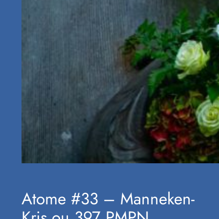
Atome #33 – Manneken-
Kris ou 397 PMPN