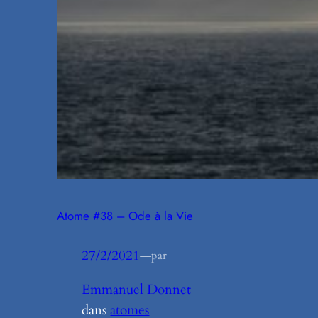
Atome #38 – Ode à la Vie
27/2/2021
—
par
Emmanuel Donnet
dans
atomes