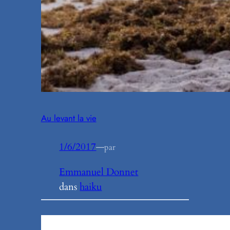
Au levant la vie
1/6/2017
—
par
Emmanuel Donnet
dans
haiku