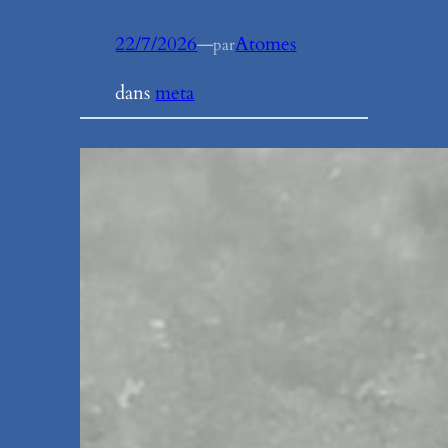
22/7/2026
—
Atomes
par
dans
meta