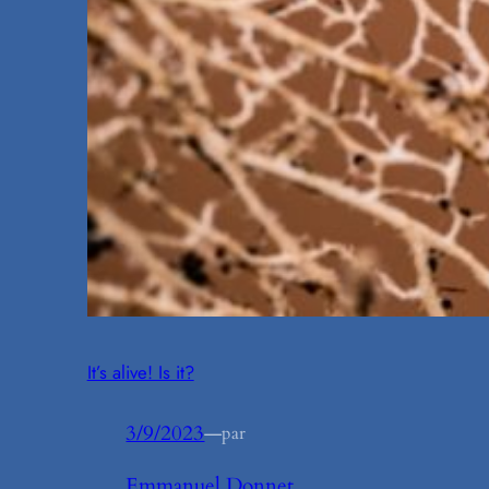
It’s alive! Is it?
3/9/2023
—
par
Emmanuel Donnet