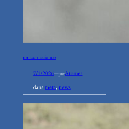
en_con_science
7/1/2026
—
Atomes
par
dans
meta
, 
news