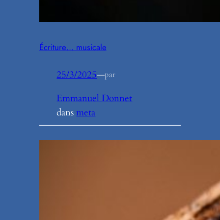
Écriture… musicale
25/3/2025
—
par
Emmanuel Donnet
dans
meta