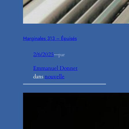
Marginales 313 – Épuisés
2/6/2025
—
par
Emmanuel Donnet
dans
nouvelle