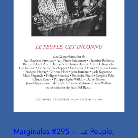
Marginales #295 – Le Peuple,