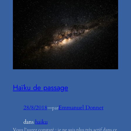
Haïku de passage
28/8/2018
—
Emmanuel Donnet
par
dans
haiku
Vous l’aurez constaté : je ne suis plus très actif dans ce