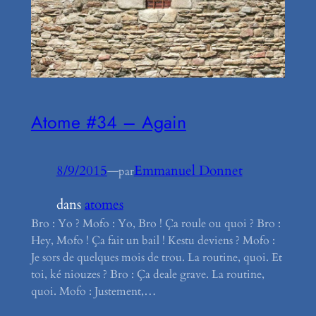
Atome #34 – Again
8/9/2015
—
Emmanuel Donnet
par
dans
atomes
Bro : Yo ? Mofo : Yo, Bro ! Ça roule ou quoi ? Bro :
Hey, Mofo ! Ça fait un bail ! Kestu deviens ? Mofo :
Je sors de quelques mois de trou. La routine, quoi. Et
toi, ké niouzes ? Bro : Ça deale grave. La routine,
quoi. Mofo : Justement,…