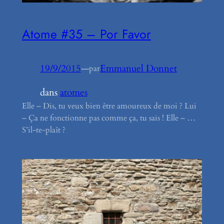
Atome #35 – Por Favor
19/9/2015
—
Emmanuel Donnet
par
dans
atomes
Elle – Dis, tu veux bien être amoureux de moi ? Lui
– Ça ne fonctionne pas comme ça, tu sais ! Elle – …
S’il-te-plaît ?