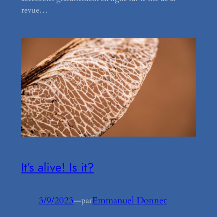
revue…
It’s alive! Is it?
3/9/2023
—
Emmanuel Donnet
par