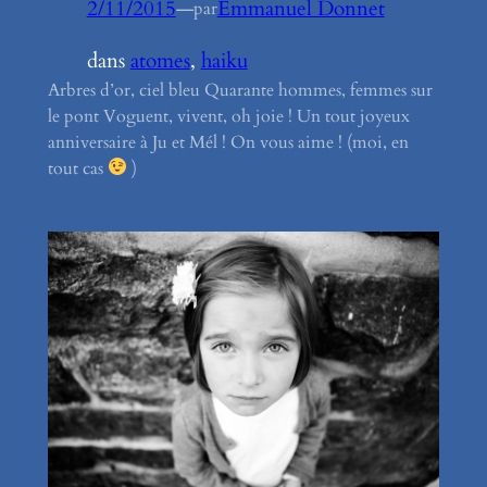
2/11/2015
—
Emmanuel Donnet
par
dans
atomes
, 
haiku
Arbres d’or, ciel bleu Quarante hommes, femmes sur
le pont Voguent, vivent, oh joie ! Un tout joyeux
anniversaire à Ju et Mél ! On vous aime ! (moi, en
tout cas
)