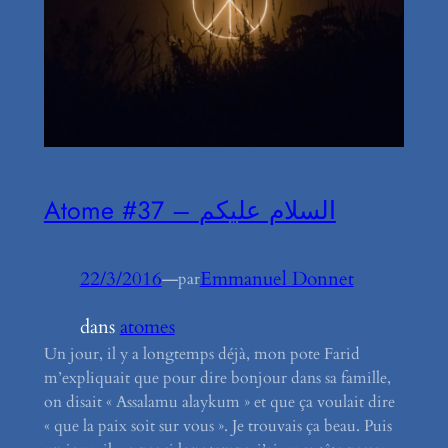
Atome #37 – السلام عليكم
22/3/2016
—
Emmanuel Donnet
par
dans
atomes
Un jour, il y a longtemps déjà, mon pote Farid
m’expliquait que pour dire bonjour dans sa famille,
on disait « Assalamu alaykum » et que ça voulait dire
« que la paix soit sur vous ». Je trouvais ça beau. Puis